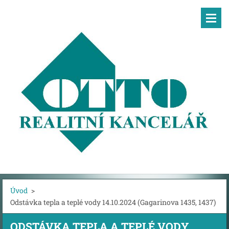
Úvod
>
Odstávka tepla a teplé vody 14.10.2024 (Gagarinova 1435, 1437)
ODSTÁVKA TEPLA A TEPLÉ VODY