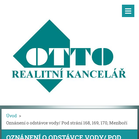
Úvod
>
Oznánení o odstávce vody/ Pod strání 168, 169, 170, Meziboří
OZNÁNENÍ O ODSTÁVCE VODY/ POD