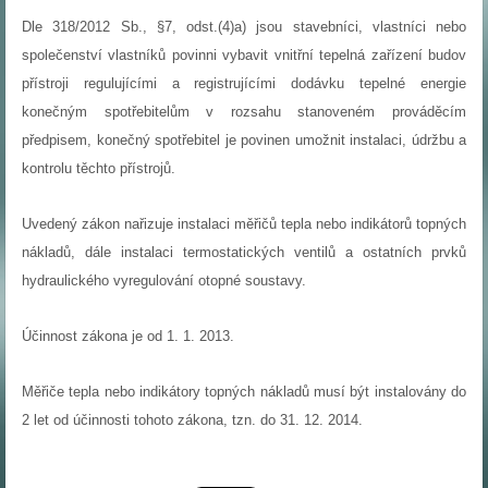
Dle 318/2012 Sb., §7, odst.(4)a) jsou stavebníci, vlastníci nebo
společenství vlastníků povinni vybavit vnitřní tepelná zařízení budov
přístroji regulujícími a registrujícími dodávku tepelné energie
konečným spotřebitelům v rozsahu stanoveném prováděcím
předpisem, konečný spotřebitel je povinen umožnit instalaci, údržbu a
kontrolu těchto přístrojů.
Uvedený zákon nařizuje instalaci měřičů tepla nebo indikátorů topných
nákladů, dále instalaci termostatických ventilů a ostatních prvků
hydraulického vyregulování otopné soustavy.
Účinnost zákona je od 1. 1. 2013.
Měřiče tepla nebo indikátory topných nákladů musí být instalovány do
2 let od účinnosti tohoto zákona, tzn. do 31. 12. 2014.